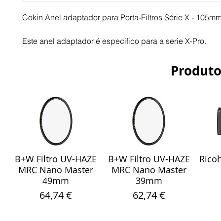
Cokin Anel adaptador para Porta-Filtros Série X - 105mm
Este anel adaptador é especifico para a serie X-Pro.
Produto
B+W Filtro UV-HAZE
B+W Filtro UV-HAZE
Ricoh
Visualização rápida
Visualização rápida
Vis
MRC Nano Master
MRC Nano Master
49mm
39mm
Preço
Preço
64,74 €
62,74 €