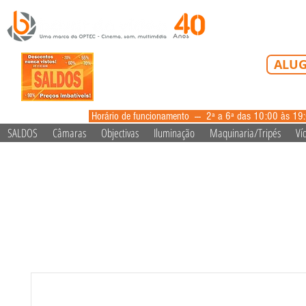
Tel: 213 223 5
ALUG
alugue
Horário de funcionamento --- 2ª a 6ª das 10:00 às 19
SALDOS
Câmaras
Objectivas
Iluminação
Maquinaria/Tripés
Ví