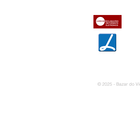
» Contactos
» Métodos de pagamento
» Trocas e devoluções
» Garantias
» Política de privacidade
» Política de cookies
© 2025 - Bazar do Ví