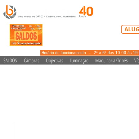
Tel: 213 223 5
ALUG
alugue
Horário de funcionamento --- 2ª a 6ª das 10:00 às 19
SALDOS
Câmaras
Objectivas
Iluminação
Maquinaria/Tripés
Ví