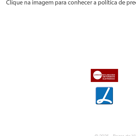
Informações
Apoio ao cl
iente
» Utilizar a loja on-line
» Sobre a Bazar do Vídeo
» Condições Gerais e Taxas
» Dados da Bazar do Vídeo
» Contactos
» Métodos de pagamento
» Trocas e devoluções
» Garantias
» Política de privacidade
» Política de cookies