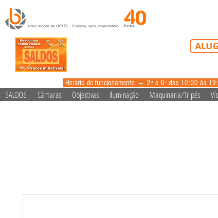
Tel: 213 223 5
ALUG
alugue
Horário de funcionamento --- 2ª a 6ª das 10:00 às 19
SALDOS
Câmaras
Objectivas
Iluminação
Maquinaria/Tripés
Ví