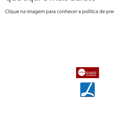
Informações
Apoio ao cl
iente
» Utilizar a loja on-line
» Sobre a Bazar do Vídeo
» Condições Gerais e Taxas
» Dados da Bazar do Vídeo
» Contactos
» Métodos de pagamento
» Trocas e devoluções
» Garantias
» Política de privacidade
» Política de cookies