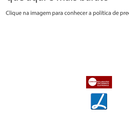
Informações
Apoio ao cl
iente
» Utilizar a loja on-line
» Sobre a Bazar do Vídeo
» Condições Gerais e Taxas
» Dados da Bazar do Vídeo
» Contactos
» Métodos de pagamento
» Trocas e devoluções
» Garantias
» Política de privacidade
» Política de cookies