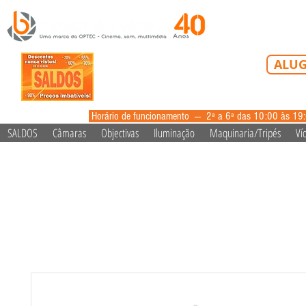
Tel: 213 223 5
ALUG
alugue
Horário de funcionamento --- 2ª a 6ª das 10:00 às 19
SALDOS
Câmaras
Objectivas
Iluminação
Maquinaria/Tripés
Ví