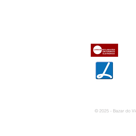
Informações
Apoio ao cl
iente
» Utilizar a loja on-line
» Sobre a Bazar do Vídeo
» Condições Gerais e Taxas
» Dados da Bazar do Vídeo
» Contactos
» Métodos de pagamento
» Trocas e devoluções
» Garantias
» Política de privacidade
» Política de cookies
© 2025 - Bazar do Ví