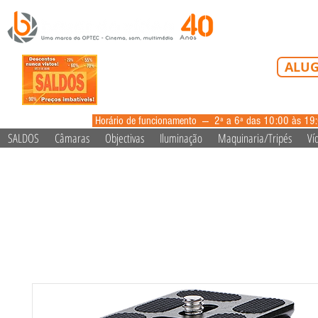
Tel: 213 223 5
ALUG
alugue
Horário de funcionamento --- 2ª a 6ª das 10:00 às 19
SALDOS
Câmaras
Objectivas
Iluminação
Maquinaria/Tripés
Ví