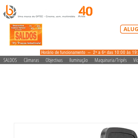
Tel: 213 223 5
ALUG
alugue
Horário de funcionamento --- 2ª a 6ª das 10:00 às 19
SALDOS
Câmaras
Objectivas
Iluminação
Maquinaria/Tripés
Ví