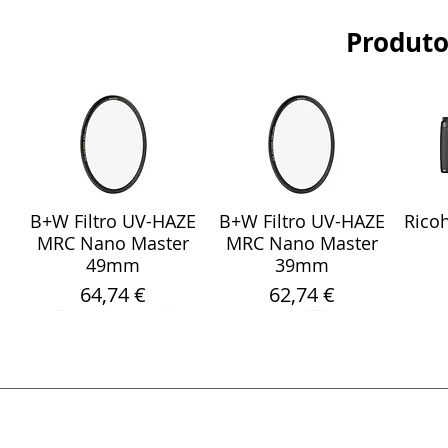
Produto
B+W Filtro UV-HAZE
B+W Filtro UV-HAZE
Ricoh
Visualização rápida
Visualização rápida
Vis
MRC Nano Master
MRC Nano Master
49mm
39mm
Preço
Preço
64,74 €
62,74 €
Sony Sel 24-105mm
WebCam Meeting
Fita Pro Gaffer
Sandisk Ultra Fdual
Smallrig 5786
Rode
Sara
Visualização rápida
Visualização rápida
Visualização rápida
Visualização rápida
Visualização rápida
Vis
Vis