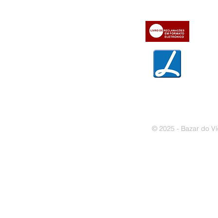
» Contactos
» Métodos de pagamento
» Trocas e devoluções
» Garantias
» Política de privacidade
» Política de cookies
© 2025 - Bazar do Ví