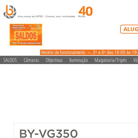
Tel: 213 223 5
ALUG
alugue
Horário de funcionamento --- 2ª a 6ª das 10:00 às 19
SALDOS
Câmaras
Objectivas
Iluminação
Maquinaria/Tripés
Ví