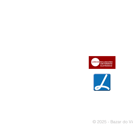
Informações
Apoio ao cl
iente
» Utilizar a loja on-line
» Sobre a Bazar do Vídeo
» Condições Gerais e Taxas
» Dados da Bazar do Vídeo
» Contactos
» Métodos de pagamento
» Trocas e devoluções
» Garantias
» Política de privacidade
» Política de cookies
© 2025 - Bazar do Ví