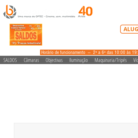
Tel: 213 223 5
ALUG
alugue
Horário de funcionamento --- 2ª a 6ª das 10:00 às 19
SALDOS
Câmaras
Objectivas
Iluminação
Maquinaria/Tripés
Ví