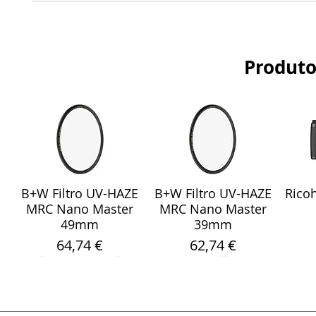
Produto
B+W Filtro UV-HAZE
B+W Filtro UV-HAZE
Ricoh
Visualização rápida
Visualização rápida
Vis
MRC Nano Master
MRC Nano Master
49mm
39mm
Preço
Preço
64,74 €
62,74 €