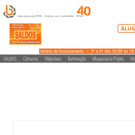
Tel: 213 223 5
ALUG
alugue
Horário de funcionamento --- 2ª a 6ª das 10:00 às 19
SALDOS
Câmaras
Objectivas
Iluminação
Maquinaria/Tripés
Ví