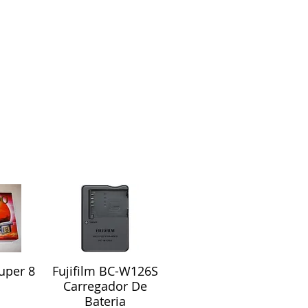
uper 8
Fujifilm BC-W126S
ápida
Visualização rápida
Carregador De
Bateria