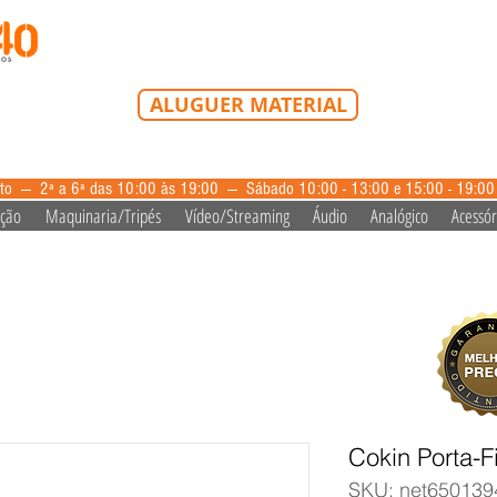
Tel: 213 223 580
Tlm: 917 228 992
mail@bazardovideo
ALUGUER MATERIAL
aluguer@bazardovideo.pt
to --- 2ª a 6ª das 10:00 às 19:00 --- Sábado 10:00 - 13:00 e 15:00 - 19:0
ação
Maquinaria/Tripés
Vídeo/Streaming
Áudio
Analógico
Acessór
Cokin Porta-Fi
SKU: net650139