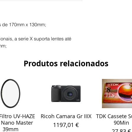
tros de 170mm x 130mm;
ionais, a serie X suporta lentes até 
mm;
Produtos relacionados
iltro UV-HAZE
Ricoh Camara Gr IIIX
TDK Cassete S
alização rápida
Visualização rápida
Visualização r
 Nano Master
90Min
Preço
1197,01 €
39mm
Preço
27,83 €