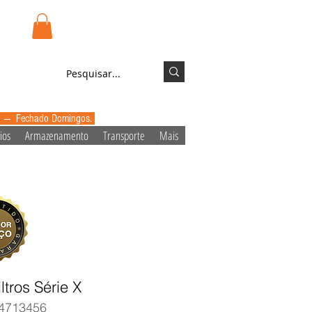
.pt
Login/Registo
0 --- Fechado Domingos.
ios
Armazenamento
Transporte
Mais
ltros Série X
4713456