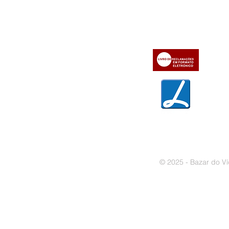
» Utilizar a loja on-line
» Sobre a Bazar do Vídeo
» Condições Gerais e Taxas
» Dados da Bazar do Vídeo
» Contactos
» Métodos de pagamento
» Trocas e devoluções
» Garantias
» Política de privacidade
» Política de cookies
© 2025 - Bazar do Ví