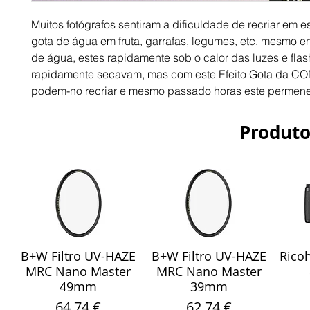
Muitos fotógrafos sentiram a dificuldade de recriar em 
gota de água em fruta, garrafas, legumes, etc. mesmo 
de água, estes rapidamente sob o calor das luzes e flas
rapidamente secavam, mas com este Efeito Gota da 
podem-no recriar e mesmo passado horas este permenec
Produto
B+W Filtro UV-HAZE
B+W Filtro UV-HAZE
Ricoh
Visualização rápida
Visualização rápida
Vis
MRC Nano Master
MRC Nano Master
49mm
39mm
Preço
Preço
64,74 €
62,74 €