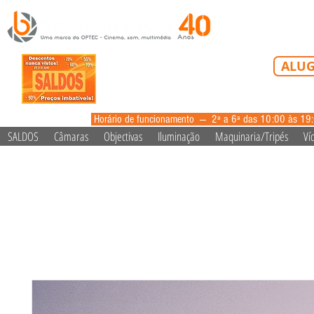
Tel: 213 223 5
ALUG
alugue
Horário de funcionamento --- 2ª a 6ª das 10:00 às 19
SALDOS
Câmaras
Objectivas
Iluminação
Maquinaria/Tripés
Ví