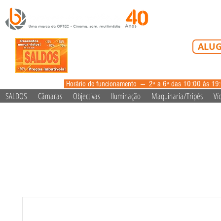
Tel: 213 223 5
ALUG
alugue
Horário de funcionamento --- 2ª a 6ª das 10:00 às 19
SALDOS
Câmaras
Objectivas
Iluminação
Maquinaria/Tripés
Ví