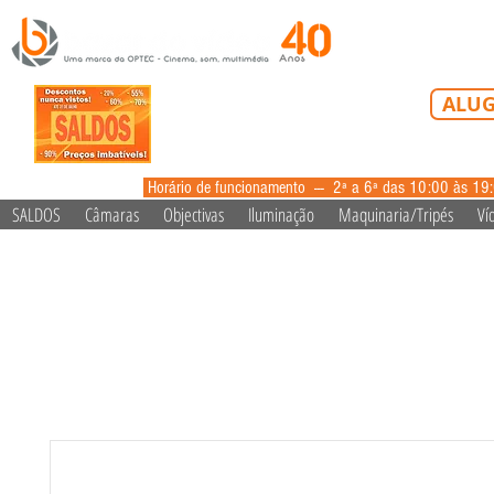
Tel: 213 223 5
ALUG
alugue
Horário de funcionamento --- 2ª a 6ª das 10:00 às 19
SALDOS
Câmaras
Objectivas
Iluminação
Maquinaria/Tripés
Ví