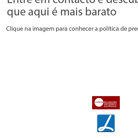
19,85 €
Informações
Apoio ao cl
iente
» Utilizar a loja on-line
» Sobre a Bazar do Vídeo
» Condições Gerais e Taxas
» Dados da Bazar do Vídeo
» Contactos
» Métodos de pagamento
» Trocas e devoluções
» Garantias
» Política de privacidade
» Política de cookies