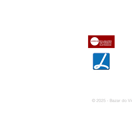
» Utilizar a loja on-line
» Sobre a Bazar do Vídeo
» Condições Gerais e Taxas
» Dados da Bazar do Vídeo
» Contactos
» Métodos de pagamento
» Trocas e devoluções
» Garantias
» Política de privacidade
» Política de cookies
© 2025 - Bazar do Ví