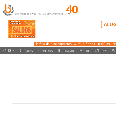
Tel: 213 223 5
ALUG
alugue
Horário de funcionamento --- 2ª a 6ª das 10:00 às 19
SALDOS
Câmaras
Objectivas
Iluminação
Maquinaria/Tripés
Ví