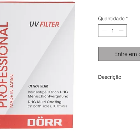
Quantidade
*
Entre em 
Descrição
Dörr Filtro UV DHG
É talvez o filtro mai
para protecção das o
a função de absorver 
na atmosfera (princi
elevadas), não modi
fotografia.Por funcio