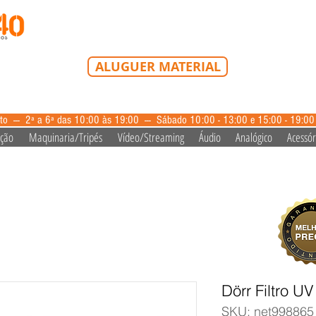
Tel: 213 223 580
Tlm: 917 228 992
mail@bazardovideo
ALUGUER MATERIAL
aluguer@bazardovideo.pt
to --- 2ª a 6ª das 10:00 às 19:00 --- Sábado 10:00 - 13:00 e 15:00 - 19:0
ação
Maquinaria/Tripés
Vídeo/Streaming
Áudio
Analógico
Acessór
Dörr Filtro 
SKU: net998865