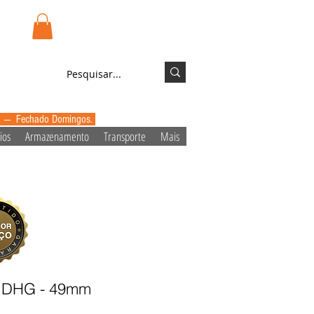
.pt
Login/Registo
0 --- Fechado Domingos.
ios
Armazenamento
Transporte
Mais
UV DHG - 49mm