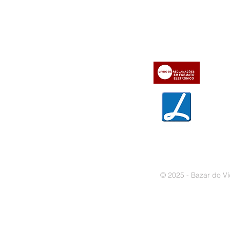
» Utilizar a loja on-line
» Sobre a Bazar do Vídeo
» Condições Gerais e Taxas
» Dados da Bazar do Vídeo
» Contactos
» Métodos de pagamento
» Trocas e devoluções
» Garantias
» Política de privacidade
» Política de cookies
© 2025 - Bazar do Ví