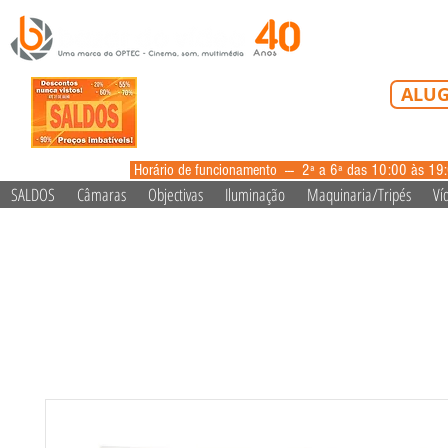
Tel: 213 223 5
ALUG
alugue
Horário de funcionamento --- 2ª a 6ª das 10:00 às 19
SALDOS
Câmaras
Objectivas
Iluminação
Maquinaria/Tripés
Ví