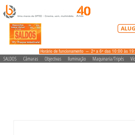
Tel: 213 223 5
ALUG
alugue
Horário de funcionamento --- 2ª a 6ª das 10:00 às 19
SALDOS
Câmaras
Objectivas
Iluminação
Maquinaria/Tripés
Ví