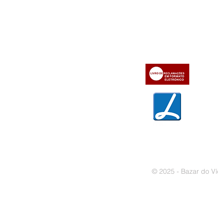
Informações
Apoio ao cl
iente
» Utilizar a loja on-line
» Sobre a Bazar do Vídeo
» Condições Gerais e Taxas
» Dados da Bazar do Vídeo
» Contactos
» Métodos de pagamento
» Trocas e devoluções
» Garantias
» Política de privacidade
» Política de cookies
© 2025 - Bazar do Ví