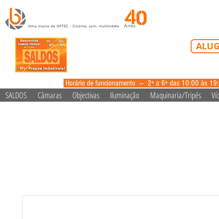
Tel: 213 223 5
ALUG
alugue
Horário de funcionamento --- 2ª a 6ª das 10:00 às 19
SALDOS
Câmaras
Objectivas
Iluminação
Maquinaria/Tripés
Ví