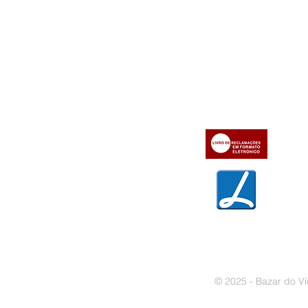
Informações
Apoio ao cl
iente
» Utilizar a loja on-line
» Sobre a Bazar do Vídeo
» Condições Gerais e Taxas
» Dados da Bazar do Vídeo
» Contactos
» Métodos de pagamento
» Trocas e devoluções
» Garantias
» Política de privacidade
» Política de cookies
© 2025 - Bazar do Ví