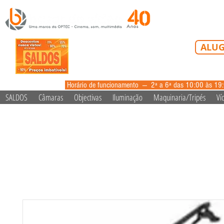
Tel: 213 223 5
ALUG
alugue
Horário de funcionamento --- 2ª a 6ª das 10:00 às 19
SALDOS
Câmaras
Objectivas
Iluminação
Maquinaria/Tripés
Ví