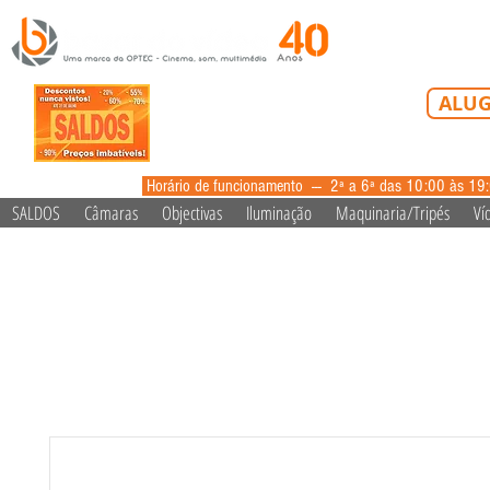
Tel: 213 223 5
ALUG
alugue
Horário de funcionamento --- 2ª a 6ª das 10:00 às 19
SALDOS
Câmaras
Objectivas
Iluminação
Maquinaria/Tripés
Ví