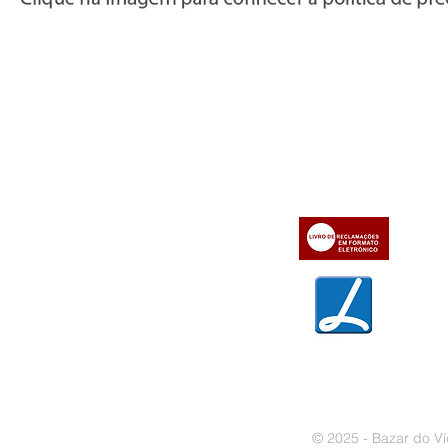
Informações
Apoio ao cl
iente
» Utilizar a loja on-line
» Sobre a Bazar do Vídeo
» Condições Gerais e Taxas
» Dados da Bazar do Vídeo
» Contactos
» Métodos de pagamento
» Trocas e devoluções
» Garantias
» Política de privacidade
» Política de cookies
© 2025 - Bazar do Ví