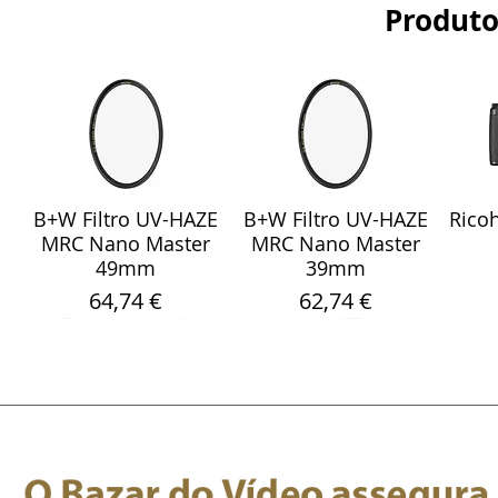
Produto
B+W Filtro UV-HAZE
B+W Filtro UV-HAZE
Ricoh
Visualização rápida
Visualização rápida
Vis
MRC Nano Master
MRC Nano Master
49mm
39mm
Preço
Preço
64,74 €
62,74 €
Sony Sel 24-105mm
WebCam Meeting
Fita Pro Gaffer
Sandisk Ultra Fdual
Smallrig 5786
Rode
Sara
Visualização rápida
Visualização rápida
Visualização rápida
Visualização rápida
Visualização rápida
Vis
Vis
F/4 G OSS Objectiva
Fluorescente Verde
OWL 4+ 360 4K
Protetor de Vento
Drive M3.0 32GB
Micr