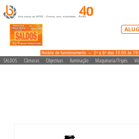
Tel: 213 223 5
ALUG
alugue
Horário de funcionamento --- 2ª a 6ª das 10:00 às 19
SALDOS
Câmaras
Objectivas
Iluminação
Maquinaria/Tripés
Ví