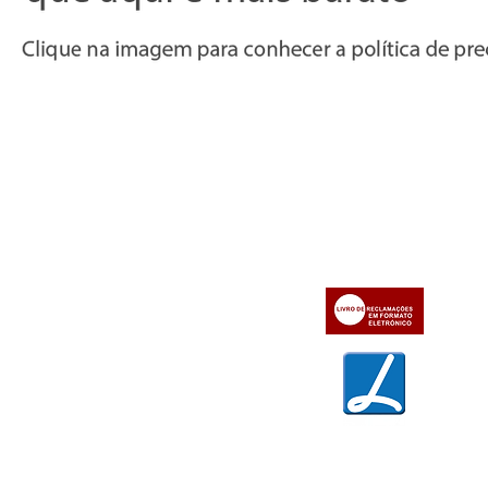
Informações
Apoio ao cl
iente
» Utilizar a loja on-line
» Sobre a Bazar do Vídeo
» Condições Gerais e Taxas
» Dados da Bazar do Vídeo
» Contactos
» Métodos de pagamento
» Trocas e devoluções
» Garantias
» Política de privacidade
» Política de cookies