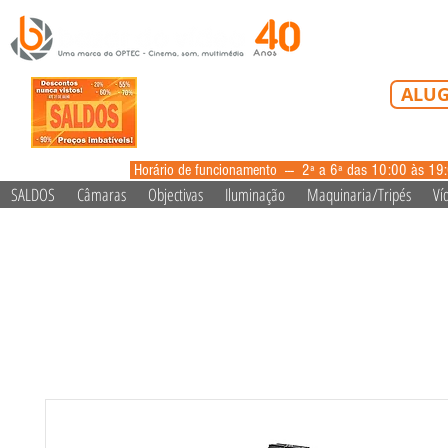
Tel: 213 223 5
ALUG
alugue
Horário de funcionamento --- 2ª a 6ª das 10:00 às 19
SALDOS
Câmaras
Objectivas
Iluminação
Maquinaria/Tripés
Ví