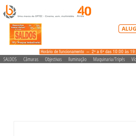
Tel: 213 223 5
ALUG
alugue
Horário de funcionamento --- 2ª a 6ª das 10:00 às 19
SALDOS
Câmaras
Objectivas
Iluminação
Maquinaria/Tripés
Ví