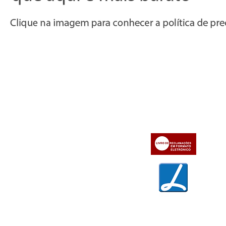
Informações
Apoio ao cl
iente
» Utilizar a loja on-line
» Sobre a Bazar do Vídeo
» Condições Gerais e Taxas
» Dados da Bazar do Vídeo
» Contactos
» Métodos de pagamento
» Trocas e devoluções
» Garantias
» Política de privacidade
» Política de cookies