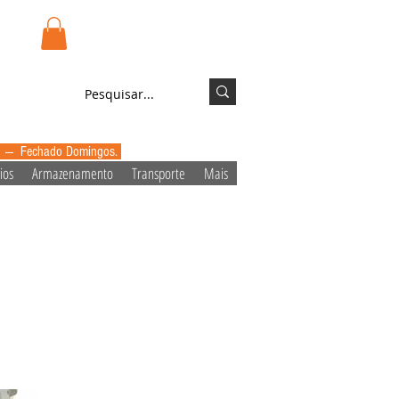
.pt
Login/Registo
0 --- Fechado Domingos.
ios
Armazenamento
Transporte
Mais