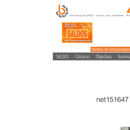
Horário de funcionamen
SALDOS
Câmaras
Objectivas
Ilumin
Voigtländ
net151647