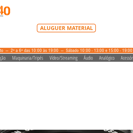
Tel: 213 223 580
Tlm: 917 228 992
mail@bazardovideo
ALUGUER MATERIAL
aluguer@bazardovideo.pt
to --- 2ª a 6ª das 10:00 às 19:00 --- Sábado 10:00 - 13:00 e 15:00 - 19:0
ação
Maquinaria/Tripés
Vídeo/Streaming
Áudio
Analógico
Acessór
er Nokton 35mm f/1.4 VM II S.C. Black