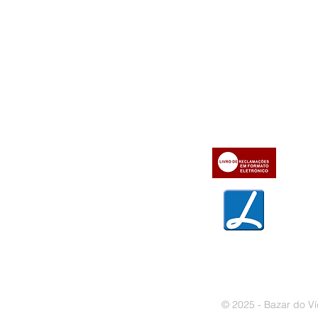
Informações
Apoio ao cl
iente
» Utilizar a loja on-line
» Sobre a Bazar do Vídeo
» Condições Gerais e Taxas
» Dados da Bazar do Vídeo
» Contactos
» Métodos de pagamento
» Trocas e devoluções
» Garantias
» Política de privacidade
» Política de cookies
© 2025 - Bazar do Ví