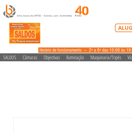
Tel: 213 223 5
ALUG
alugue
Horário de funcionamento --- 2ª a 6ª das 10:00 às 19
SALDOS
Câmaras
Objectivas
Iluminação
Maquinaria/Tripés
Ví