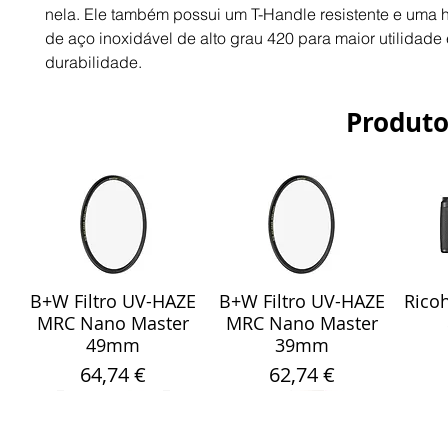
nela. Ele também possui um T-Handle resistente e uma 
de aço inoxidável de alto grau 420 para maior utilidade 
durabilidade.
Produto
B+W Filtro UV-HAZE
B+W Filtro UV-HAZE
Ricoh
Visualização rápida
Visualização rápida
Vis
MRC Nano Master
MRC Nano Master
49mm
39mm
Preço
Preço
64,74 €
62,74 €