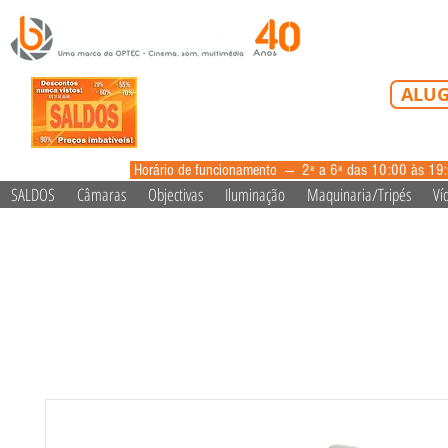
Tel: 213 223 5
ALUG
alugue
Horário de funcionamento --- 2ª a 6ª das 10:00 às 19
SALDOS
Câmaras
Objectivas
Iluminação
Maquinaria/Tripés
Ví