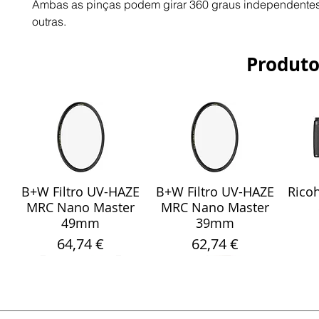
Ambas as pinças podem girar 360 graus independente
outras.
Produto
B+W Filtro UV-HAZE
B+W Filtro UV-HAZE
Ricoh
Visualização rápida
Visualização rápida
Vis
MRC Nano Master
MRC Nano Master
49mm
39mm
Preço
Preço
64,74 €
62,74 €