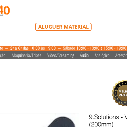
Tel: 213 223 580
Tlm: 917 228 992
mail@bazardovideo
ALUGUER MATERIAL
aluguer@bazardovideo.pt
to --- 2ª a 6ª das 10:00 às 19:00 --- Sábado 10:00 - 13:00 e 15:00 - 19:0
ação
Maquinaria/Tripés
Vídeo/Streaming
Áudio
Analógico
Acessór
9.Solutions -
(200mm)