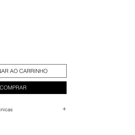
reço
NAR AO CARRINHO
COMPRAR
cnicas
g