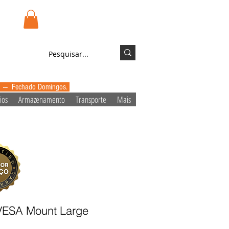
.pt
Login/Registo
0 --- Fechado Domingos.
ios
Armazenamento
Transporte
Mais
 VESA Mount Large