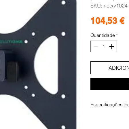
SKU: netxv1024
P
104,53 €
Quantidade
*
ADICIO
Especificações té
Peso: 554 g
Carga máxima: 30 k
Conexão (s):