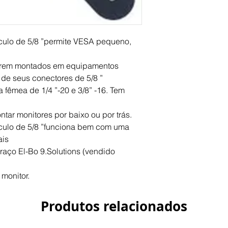
(1x) Padrão VESA 
(1x) Padrão VESA 
(1x) Padrão VESA 
(1x) Padrão VESA 
ulo de 5/8 ”permite VESA pequeno,
(2x) Receptáculo de 
(1x) 1/4 ”- 20 Rosc
serem montados em equipamentos
(1x) 3/8 "-16 Rosca
de seus conectores de 5/8 ”
 fêmea de 1/4 ”-20 e 3/8” -16. Tem
tar monitores por baixo ou por trás.
ulo de 5/8 ”funciona bem com uma
ais
raço El-Bo 9.Solutions (vendido
 monitor.
Produtos relacionados