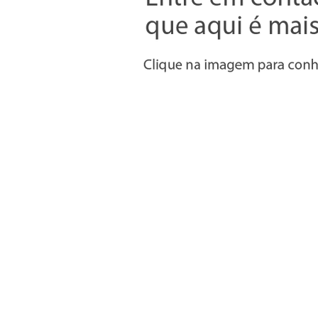
Informações
» Utilizar a loja on-line
» Condições Gerais e Taxas
» Métodos de pagamento
» Trocas e devoluções
» Garantias
» Política de privacidade
» Política de cookies