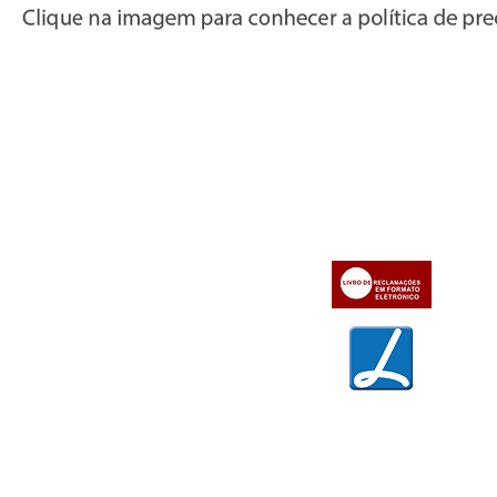
Informações
Apoio ao cl
iente
» Utilizar a loja on-line
» Sobre a Bazar do Vídeo
» Condições Gerais e Taxas
» Dados da Bazar do Vídeo
» Contactos
» Métodos de pagamento
» Trocas e devoluções
» Garantias
» Política de privacidade
» Política de cookies