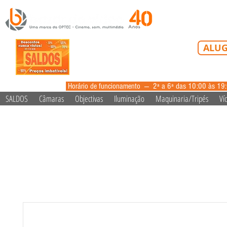
Tel: 213 223 5
ALUG
alugue
Horário de funcionamento --- 2ª a 6ª das 10:00 às 19
SALDOS
Câmaras
Objectivas
Iluminação
Maquinaria/Tripés
Ví