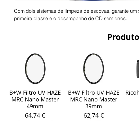
Com dois sistemas de limpeza de escovas, garante um
primeira classe e o desempenho de CD sem erros.
Produto
B+W Filtro UV-HAZE
B+W Filtro UV-HAZE
Ricoh
Visualização rápida
Visualização rápida
Vis
MRC Nano Master
MRC Nano Master
49mm
39mm
Preço
Preço
64,74 €
62,74 €