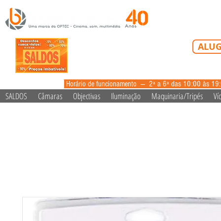
Tel: 213 223 5
ALUG
alugue
Horário de funcionamento --- 2ª a 6ª das 10:00 às 19
SALDOS
Câmaras
Objectivas
Iluminação
Maquinaria/Tripés
Ví