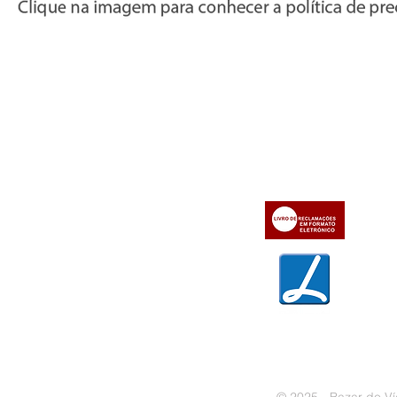
Informações
Apoio ao cl
iente
» Utilizar a loja on-line
» Sobre a Bazar do Vídeo
» Condições Gerais e Taxas
» Dados da Bazar do Vídeo
» Contactos
» Métodos de pagamento
» Trocas e devoluções
» Garantias
» Política de privacidade
» Política de cookies