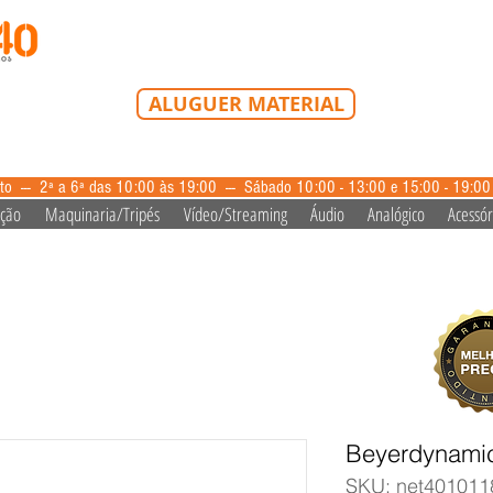
Tel: 213 223 580
Tlm: 917 228 992
mail@bazardovideo
ALUGUER MATERIAL
aluguer@bazardovideo.pt
to --- 2ª a 6ª das 10:00 às 19:00 --- Sábado 10:00 - 13:00 e 15:00 - 19:0
ação
Maquinaria/Tripés
Vídeo/Streaming
Áudio
Analógico
Acessór
Beyerdynami
SKU: net401011