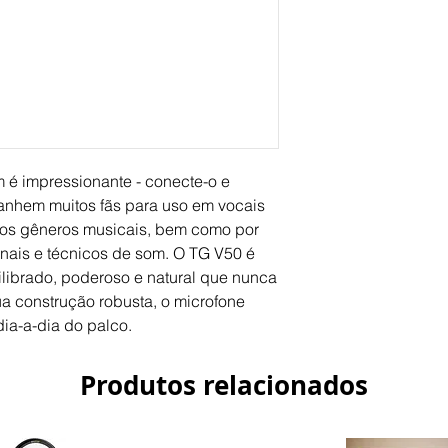
Article No.
Microphone
Frequency Res
Connection Typ
 é impressionante - conecte-o e
ganhem muitos fãs para uso em vocais
 os gêneros musicais, bem como por
nais e técnicos de som. O TG V50 é
librado, poderoso e natural que nunca
ua construção robusta, o microfone
dia-a-dia do palco.
Produtos relacionados