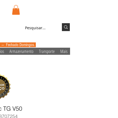
.pt
Login/Registo
0 --- Fechado Domingos.
ios
Armazenamento
Transporte
Mais
c TG V50
8707254