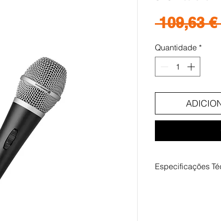
 109,63 € 
Quantidade
*
ADICIO
Especificações Té
Transmission Ty
Polar Pattern