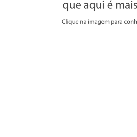
Informações
» Utilizar a loja on-line
» Condições Gerais e Taxas
» Métodos de pagamento
» Trocas e devoluções
» Garantias
» Política de privacidade
» Política de cookies