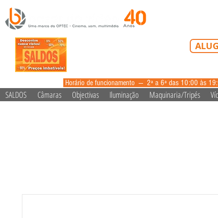
Tel: 213 223 5
ALUG
alugue
Horário de funcionamento --- 2ª a 6ª das 10:00 às 19
SALDOS
Câmaras
Objectivas
Iluminação
Maquinaria/Tripés
Ví