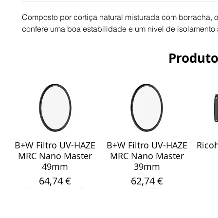
Composto por cortiça natural misturada com borracha, o
confere uma boa estabilidade e um nível de isolament
Produto
B+W Filtro UV-HAZE
B+W Filtro UV-HAZE
Ricoh
Visualização rápida
Visualização rápida
Vis
MRC Nano Master
MRC Nano Master
49mm
39mm
Preço
Preço
64,74 €
62,74 €