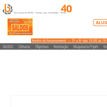
Tel: 213 223 5
ALUG
alugue
Horário de funcionamento --- 2ª a 6ª das 10:00 às 19
SALDOS
Câmaras
Objectivas
Iluminação
Maquinaria/Tripés
Ví