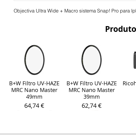
Objectiva Ultra Wide + Macro sistema Snap! Pro para I
Produto
B+W Filtro UV-HAZE
B+W Filtro UV-HAZE
Ricoh
Visualização rápida
Visualização rápida
Vis
MRC Nano Master
MRC Nano Master
49mm
39mm
Preço
Preço
64,74 €
62,74 €