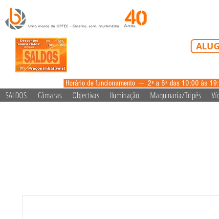
Tel: 213 223 5
ALUG
alugue
Horário de funcionamento --- 2ª a 6ª das 10:00 às 19
SALDOS
Câmaras
Objectivas
Iluminação
Maquinaria/Tripés
Ví