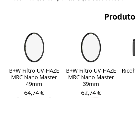
Produto
B+W Filtro UV-HAZE
B+W Filtro UV-HAZE
Ricoh
Visualização rápida
Visualização rápida
Vis
MRC Nano Master
MRC Nano Master
49mm
39mm
Preço
Preço
64,74 €
62,74 €
Visualização rápida
Visualização rápida
Visualização rápida
Visualização rápida
Visualização rápida
Vis
Vis