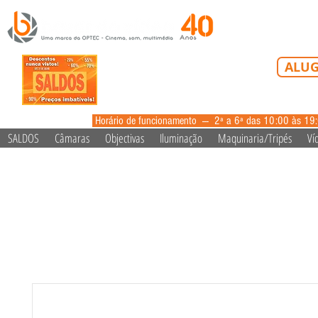
Tel: 213 223 5
ALUG
alugue
Horário de funcionamento --- 2ª a 6ª das 10:00 às 19
SALDOS
Câmaras
Objectivas
Iluminação
Maquinaria/Tripés
Ví