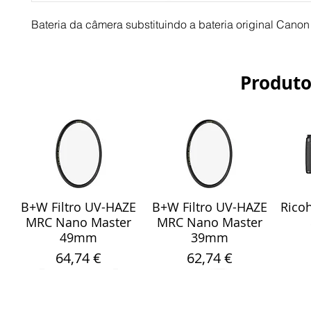
Bateria da câmera substituindo a bateria original Cano
Produto
B+W Filtro UV-HAZE
B+W Filtro UV-HAZE
Ricoh
Visualização rápida
Visualização rápida
Vis
MRC Nano Master
MRC Nano Master
49mm
39mm
Preço
Preço
64,74 €
62,74 €