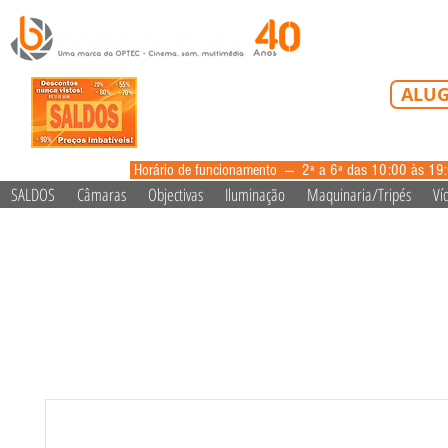
Tel: 213 223 5
ALUG
alugue
Horário de funcionamento --- 2ª a 6ª das 10:00 às 19
SALDOS
Câmaras
Objectivas
Iluminação
Maquinaria/Tripés
Ví