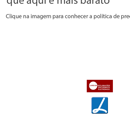
Informações
Apoio ao cl
iente
» Utilizar a loja on-line
» Sobre a Bazar do Vídeo
» Condições Gerais e Taxas
» Dados da Bazar do Vídeo
» Contactos
» Métodos de pagamento
» Trocas e devoluções
» Garantias
» Política de privacidade
» Política de cookies