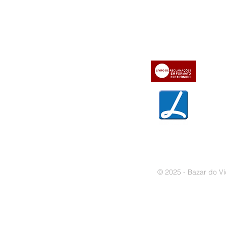
» Utilizar a loja on-line
» Sobre a Bazar do Vídeo
» Condições Gerais e Taxas
» Dados da Bazar do Vídeo
» Contactos
» Métodos de pagamento
» Trocas e devoluções
» Garantias
» Política de privacidade
» Política de cookies
© 2025 - Bazar do Ví