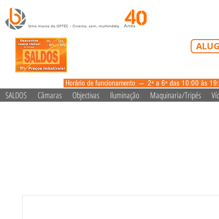
Tel: 213 223 5
ALUG
alugue
Horário de funcionamento --- 2ª a 6ª das 10:00 às 19
SALDOS
Câmaras
Objectivas
Iluminação
Maquinaria/Tripés
Ví