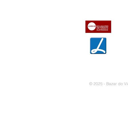
» Condições Gerais e Taxas
» Dados da Bazar do Vídeo
» Contactos
» Métodos de pagamento
» Trocas e devoluções
» Garantias
» Política de privacidade
» Política de cookies
© 2025 - Bazar do Ví