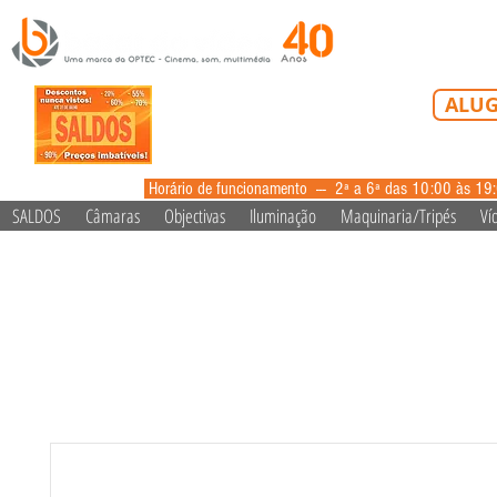
Tel: 213 223 5
ALUG
alugue
Horário de funcionamento --- 2ª a 6ª das 10:00 às 19
SALDOS
Câmaras
Objectivas
Iluminação
Maquinaria/Tripés
Ví