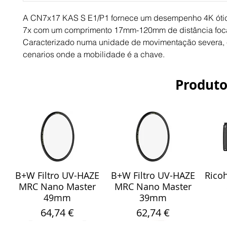
A CN7x17 KAS S E1/P1 fornece um desempenho 4K ótic
7x com um comprimento 17mm-120mm de distância focal
Caracterizado numa unidade de movimentação severa, é
cenarios onde a mobilidade é a chave.
Produto
B+W Filtro UV-HAZE
B+W Filtro UV-HAZE
Ricoh
Visualização rápida
Visualização rápida
Vis
MRC Nano Master
MRC Nano Master
49mm
39mm
Preço
Preço
64,74 €
62,74 €