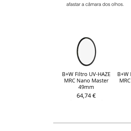
afastar a câmara dos olhos.
B+W Filtro UV-HAZE
B+W F
Visualização rápida
Visu
MRC Nano Master
MRC
49mm
Preço
64,74 €