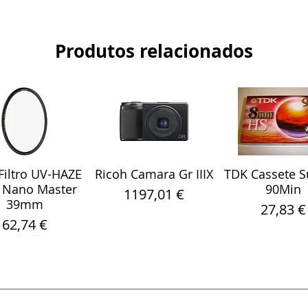
Produtos relacionados
iltro UV-HAZE
Ricoh Camara Gr IIIX
TDK Cassete S
alização rápida
Visualização rápida
Visualização r
 Nano Master
90Min
Preço
1197,01 €
39mm
Preço
27,83 €
Preço
62,74 €