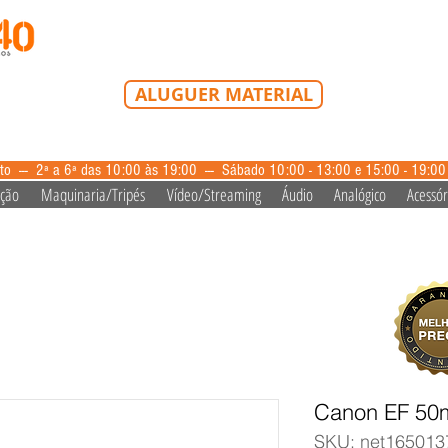
Tel: 213 223 580
Tlm: 917 228 992
mail@bazardovideo
ALUGUER MATERIAL
aluguer@bazardovideo.pt
to --- 2ª a 6ª das 10:00 às 19:00 --- Sábado 10:00 - 13:00 e 15:00 - 19:0
ação
Maquinaria/Tripés
Vídeo/Streaming
Áudio
Analógico
Acessór
Canon EF 50
SKU: net165013