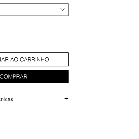
NAR AO CARRINHO
COMPRAR
cnicas
 50mm
 f1.8
 f22
 de foco - 0.35m
ção (horiz., vert., diag.) - 40º,