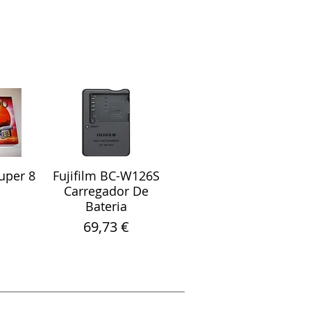
uper 8
Fujifilm BC-W126S
ápida
Visualização rápida
Carregador De
Bateria
Preço
69,73 €