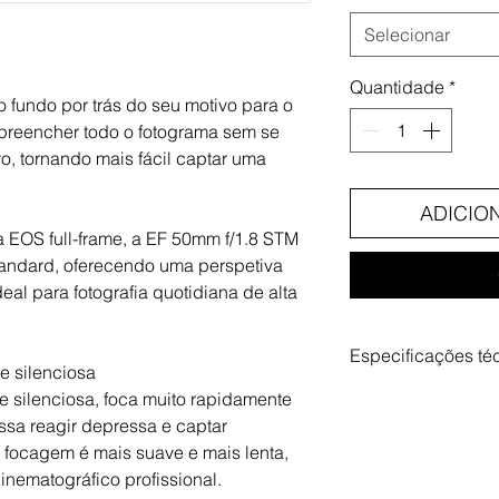
Selecionar
Quantidade
*
 fundo por trás do seu motivo para o
preencher todo o fotograma sem se
, tornando mais fácil captar uma
ADICIO
 EOS full-frame, a EF 50mm f/1.8 STM
tandard, oferecendo uma perspetiva
al para fotografia quotidiana de alta
Especificações té
e silenciosa
Distancia focal -
e silenciosa, foca muito rapidamente
Abertura máxima -
ssa reagir depressa e captar
Abertura mínima -
a focagem é mais suave e mais lenta,
Distancia mínima
inematográfico profissional.
Ângulo de visualiza