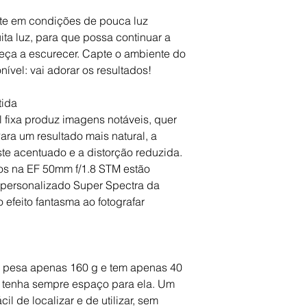
27º,46º
e em condições de pouca luz
Diâmetro do filtr
ta luz, para que possa continuar a
ça a escurecer. Capte o ambiente do
ível: vai adorar os resultados!
tida
al fixa produz imagens notáveis, quer
 Para um resultado mais natural, a
aste acentuado e a distorção reduzida.
dos na EF 50mm f/1.8 STM estão
 personalizado Super Spectra da
 efeito fantasma ao fotografar
 pesa apenas 160 g e tem apenas 40
 tenha sempre espaço para ela. Um
il de localizar e de utilizar, sem