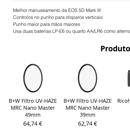
Melhor manuseamento da EOS 5D Mark III
Controlos no punho para disparos verticais
Punho maior para mãos maiores
Usa duas baterias LP-E6 ou quarto AA/LR6 como alterna
Produto
B+W Filtro UV-HAZE
Visualização rápida
B+W Filtro UV-HAZE
Visualização rápida
Ricoh
Vis
MRC Nano Master
MRC Nano Master
49mm
39mm
Preço
Preço
64,74 €
62,74 €