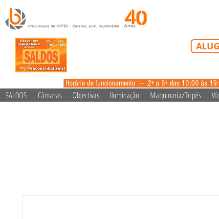
Tel: 213 223 5
ALUG
alugue
Horário de funcionamento --- 2ª a 6ª das 10:00 às 19
SALDOS
Câmaras
Objectivas
Iluminação
Maquinaria/Tripés
Ví