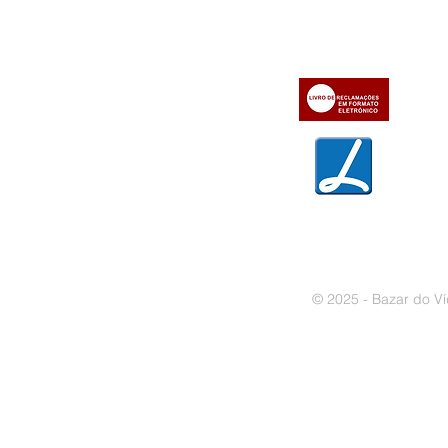
» Condições Gerais e Taxas
» Dados da Bazar do Vídeo
» Contactos
» Métodos de pagamento
» Trocas e devoluções
» Garantias
» Política de privacidade
» Política de cookies
© 2025 - Bazar do Ví