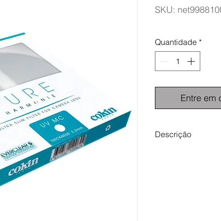
SKU: net998810
Quantidade
*
Entre em 
Descrição
Cokin Filtro UV Pure
Os filtros mais lev
apenas 3,3mm de es
outros filtros de rosc
Os filtros UV são us
ultravioleta atravess
destes no resultado 