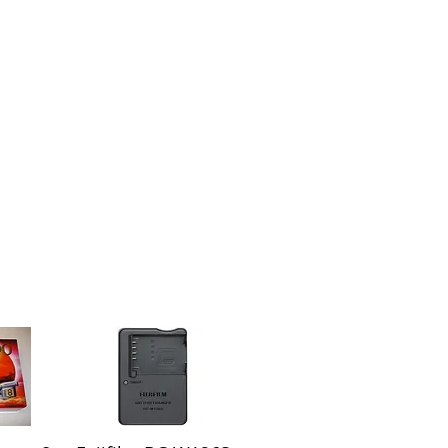
cção à objectiva, evitando que esta
tros Harmonie da Cokin são
 óptico extremamente resistente
ransmissão de luminosidade.
vestimento EVERCLEAR 5 é um
tiplas camadas aplicado ao
ara oferecer protecção contra
intos: água, óleo, pó, manchas e
 filtro com design fino, não
s para conectar filtros adicionais,
as de lente convencionais.