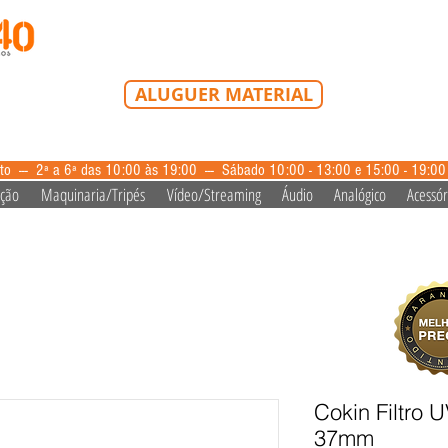
Tel: 213 223 580
Tlm: 917 228 992
mail@bazardovideo
ALUGUER MATERIAL
aluguer@bazardovideo.pt
to --- 2ª a 6ª das 10:00 às 19:00 --- Sábado 10:00 - 13:00 e 15:00 - 19:0
ação
Maquinaria/Tripés
Vídeo/Streaming
Áudio
Analógico
Acessór
Cokin Filtro 
37mm