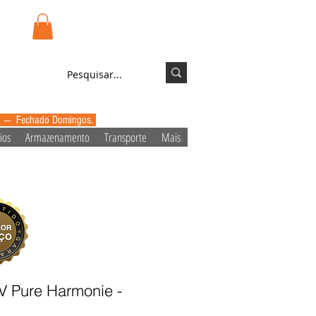
.pt
Login/Registo
0 --- Fechado Domingos.
ios
Armazenamento
Transporte
Mais
UV Pure Harmonie -