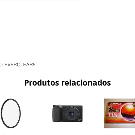
filtros oferece prote
se danifique. Os fil
concebidos em Vidro
e com uma elevada t
A Tecnologia de Re
revestimento de múl
substrato do filtro p
cinco elementos dist
arranhões. Como é um
possui roscas frontai
ento EVERCLEAR5
mas irá aceitar tamp
Produtos relacionados