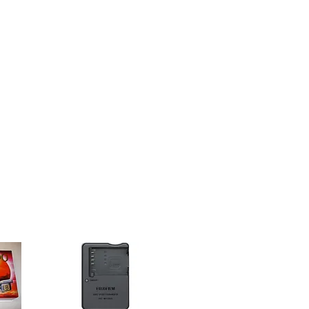
 danifique. Os filtros Harmonie da
s em Vidro óptico extremamente
a elevada transmissão de
vestimento EVERCLEAR 5 é um
tiplas camadas aplicado ao
ara oferecer protecção contra
intos: água, óleo, pó, manchas e
 filtro com design fino, não
s para conectar filtros adicionais,
as de lente convencionais.