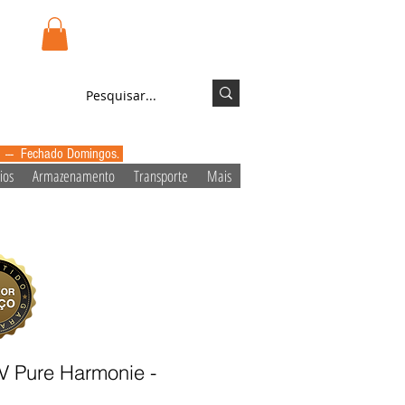
.pt
Login/Registo
0 --- Fechado Domingos.
ios
Armazenamento
Transporte
Mais
UV Pure Harmonie -