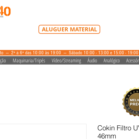
Tel: 213 223 580
Tlm: 917 228 992
mail@bazardovideo
ALUGUER MATERIAL
aluguer@bazardovideo.pt
to --- 2ª a 6ª das 10:00 às 19:00 --- Sábado 10:00 - 13:00 e 15:00 - 19:0
ação
Maquinaria/Tripés
Vídeo/Streaming
Áudio
Analógico
Acessór
Cokin Filtro 
46mm