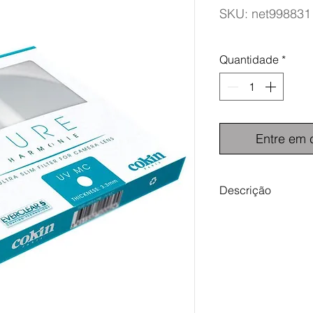
SKU: net998831
Quantidade
*
Entre em 
Descrição
Cokin Filtro UV Pure
Os filtros mais lev
apenas 3,3mm de es
outros filtros de ros
evitar que os raios u
interferência destes 
Este tipo de filtros 