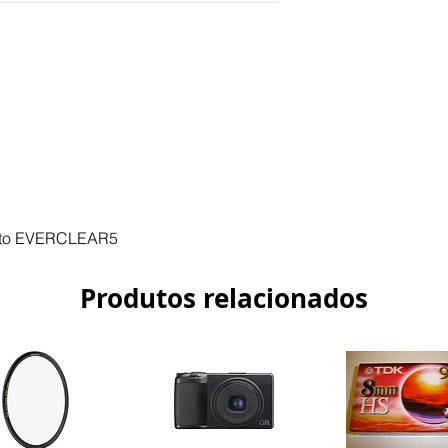
evitando que esta se
Cokin são concebido
resistente e com um
luminosidade.
A Tecnologia de Re
revestimento de múl
substrato do filtro p
cinco elementos dist
arranhões. Como é um
possui roscas frontai
mas irá aceitar tamp
ento EVERCLEAR5
Produtos relacionados