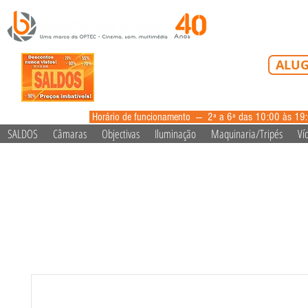
Tel: 213 223 5
ALUG
alugue
Horário de funcionamento --- 2ª a 6ª das 10:00 às 19
SALDOS
Câmaras
Objectivas
Iluminação
Maquinaria/Tripés
Ví