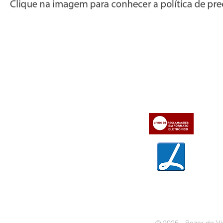
Informações
Apoio ao cl
iente
» Utilizar a loja on-line
» Sobre a Bazar do Vídeo
» Condições Gerais e Taxas
» Dados da Bazar do Vídeo
» Contactos
» Métodos de pagamento
» Trocas e devoluções
» Garantias
» Política de privacidade
» Política de cookies