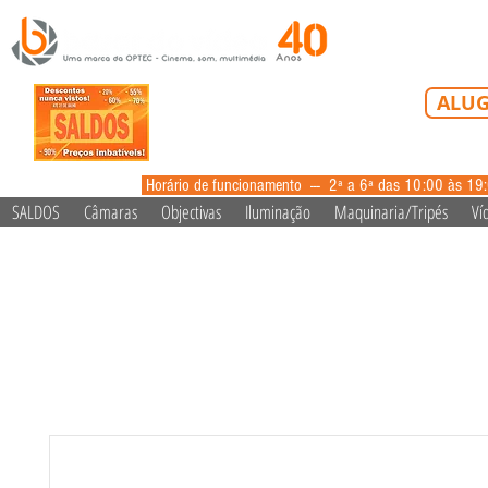
Tel: 213 223 5
ALUG
alugue
Horário de funcionamento --- 2ª a 6ª das 10:00 às 19
SALDOS
Câmaras
Objectivas
Iluminação
Maquinaria/Tripés
Ví