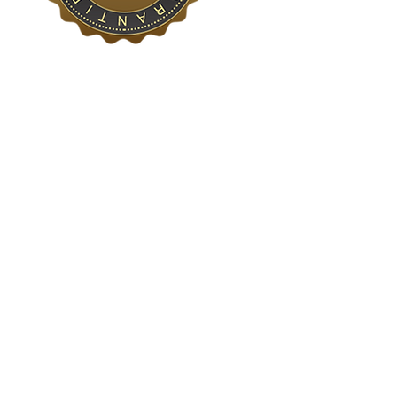
Contactos
R. Luís Augusto Palmeirim 6A
1700-274 Lisboa
Horário: 2º a 6ª das 10h às 19:00h
Sábado das 10h às 19:00h
Fechado Domingos e Feriados
mail@bazardovideo.pt
Tel: 213 223 580
Tlm: 917 228 992