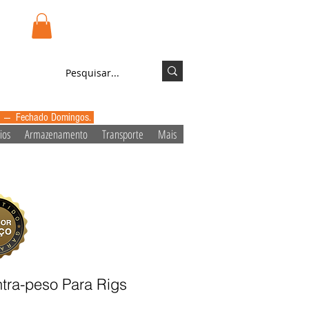
.pt
Login/Registo
0 --- Fechado Domingos.
ios
Armazenamento
Transporte
Mais
tra-peso Para Rigs