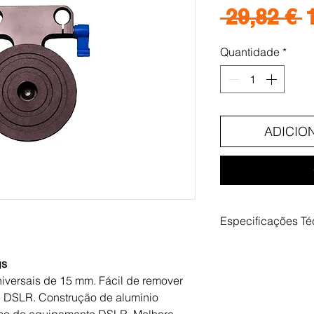
P
 29,82 € 
n
Quantidade
*
ADICIO
Especificações Té
Peso 1Kg,
Aberturas de ape
gs
Diâmetro do con
niversais de 15 mm. Fácil de remover
 DSLR. Construção de alumínio