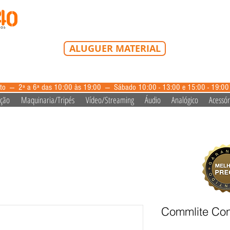
Tel: 213 223 580
Tlm: 917 228 992
mail@bazardovideo
ALUGUER MATERIAL
aluguer@bazardovideo.pt
to --- 2ª a 6ª das 10:00 às 19:00 --- Sábado 10:00 - 13:00 e 15:00 - 19:0
ação
Maquinaria/Tripés
Vídeo/Streaming
Áudio
Analógico
Acessór
Commlite Con