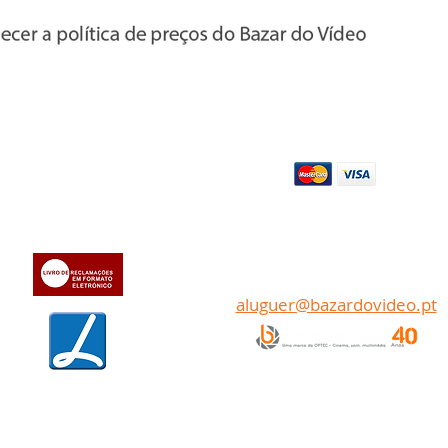
Apoio ao cl
iente
Pagamentos
» Sobre a Bazar do Vídeo
» Dados da Bazar do Vídeo
Transferência bancária
» Contactos
aluguer@bazardovideo.pt
www.optecfilmes.com