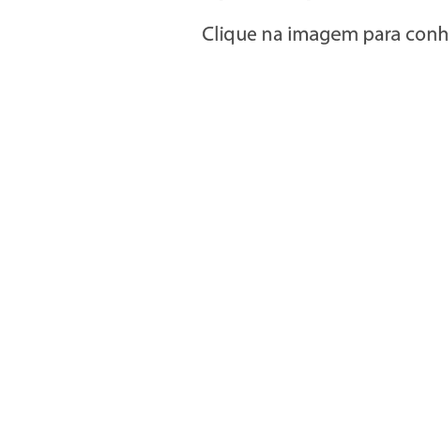
Informações
» Utilizar a loja on-line
» Condições Gerais e Taxas
» Métodos de pagamento
» Trocas e devoluções
» Garantias
» Política de privacidade
» Política de cookies