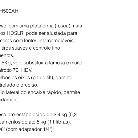
Top Attachment
MVH500AH
1/4″ screw, 3/8″ scr
Ball Flat
Flat
, com uma plataforma (rosca) mais 
Safety Payload Weig
os HDSLR, pode ser ajustada para 
5 kg
meras com lentes intercambiáveis.
Counterbalance Sys
tiros suaves e controle fino
Fixed
mentos.
Powered By (Batterie
Kg, veio substituir a famosa e muito 
0
Base Diameter
frotto 701HDV.
60 mm
s os eixos (pan e tilt), garante 
Bubble Spirit Level (
rolado e preciso.
1
 lateral do encaixe rápido, permite 
Center Of Gravity
pidamente.
55 mm
Certifications
 pré-estabelecido de 2,4 kg (5,3 
None
Colour
pamentos de até 5 kg (11 libras).
Black
8" (com adaptador 1/4").
Easy Link