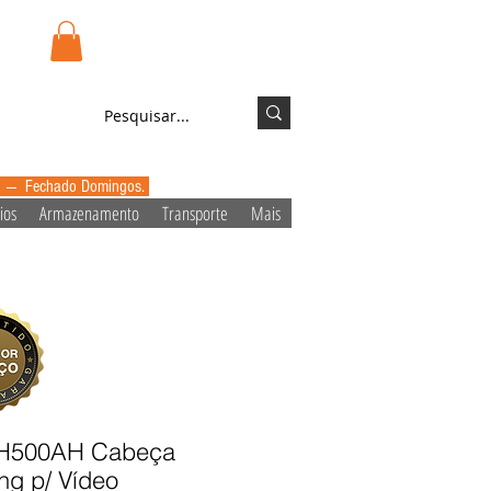
.pt
Login/Registo
0 --- Fechado Domingos.
ios
Armazenamento
Transporte
Mais
VH500AH Cabeça
ng p/ Vídeo