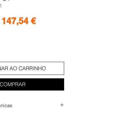
1
Preço
Preço
147,54 €
normal
promocional
NAR AO CARRINHO
COMPRAR
cnicas