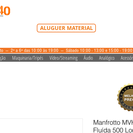
Tel: 213 223 580
Tlm: 917 228 992
mail@bazardovideo
ALUGUER MATERIAL
aluguer@bazardovideo.pt
to --- 2ª a 6ª das 10:00 às 19:00 --- Sábado 10:00 - 13:00 e 15:00 - 19:0
ação
Maquinaria/Tripés
Vídeo/Streaming
Áudio
Analógico
Acessór
Manfrotto M
Fluída 500 Lo