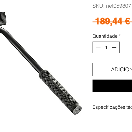
SKU: net059807
 189,44 € 
Quantidade
*
ADICIO
Especificações té
Specifications
Weight
0.9 kg