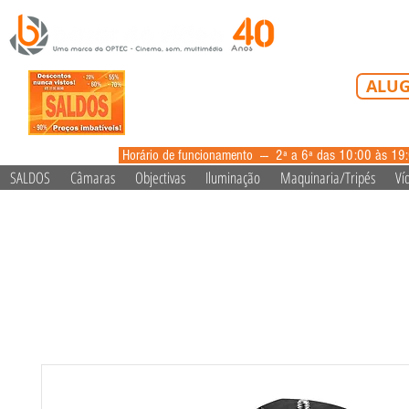
Tel: 213 223 5
ALUG
alugue
Horário de funcionamento --- 2ª a 6ª das 10:00 às 19
SALDOS
Câmaras
Objectivas
Iluminação
Maquinaria/Tripés
Ví