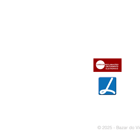
Informações
Apoio ao cl
iente
» Utilizar a loja on-line
» Sobre a Bazar do Vídeo
» Condições Gerais e Taxas
» Dados da Bazar do Vídeo
» Contactos
» Métodos de pagamento
» Trocas e devoluções
» Garantias
» Política de privacidade
» Política de cookies
© 2025 - Bazar do Ví