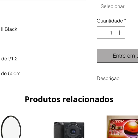
Selecionar
Quantidade
*
II Black
Entre em 
de f/1.2
a de 50cm
Descrição
A objectiva asférica
versão menor e mais 
Produtos relacionados
35mm original da Voi
foco manual muito l
construção de alta q
enquanto utiliza tec
Possui uma distânci
Com uma câmara de s