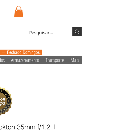
.pt
Login/Registo
0 --- Fechado Domingos.
ios
Armazenamento
Transporte
Mais
okton 35mm f/1.2 II