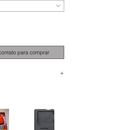
contato para comprar
 Nokton II de f/1.2 e 35mm é uma
leve da lente Nokton de f/1.2 e
gtlander. Esta é uma objectiva de
uminosa que possui uma
ualidade com estilo clássico,
nologia de lente óptica moderna.
a de foco mínima de 50cm.
ormato full frame, esta objectiva