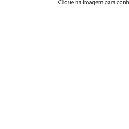
Informações
» Utilizar a loja on-line
» Condições Gerais e Taxas
» Métodos de pagamento
» Trocas e devoluções
» Garantias
» Política de privacidade
» Política de cookies