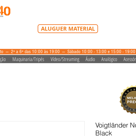
Tel: 213 223 580
Tlm: 917 228 992
mail@bazardovideo
ALUGUER MATERIAL
aluguer@bazardovideo.pt
to --- 2ª a 6ª das 10:00 às 19:00 --- Sábado 10:00 - 13:00 e 15:00 - 19:0
ação
Maquinaria/Tripés
Vídeo/Streaming
Áudio
Analógico
Acessór
Voigtländer N
Black