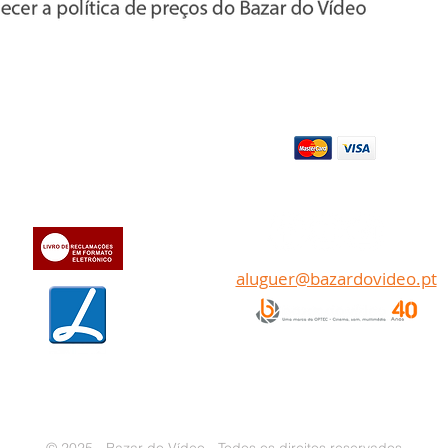
Apoio ao cl
iente
Pagamentos
» Sobre a Bazar do Vídeo
» Dados da Bazar do Vídeo
Transferência bancária
» Contactos
aluguer@bazardovideo.pt
www.optecfilmes.com