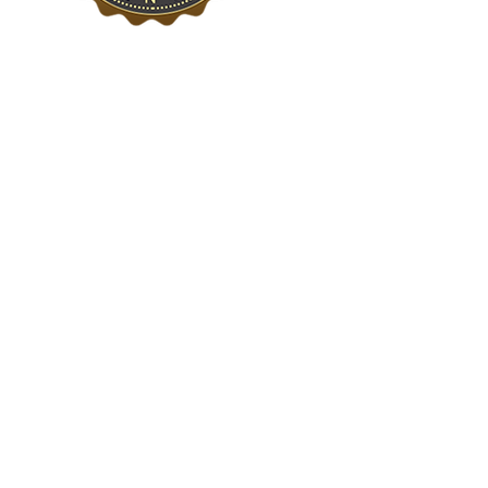
Contactos
R. Luís Augusto Palmeirim 6A
1700-274 Lisboa
Horário: 2º a 6ª das 10h às 19:00h
Sábado das 10h às 19:00h
Fechado Domingos e Feriados
mail@bazardovideo.pt
Tel: 213 223 580
Tlm: 917 228 992